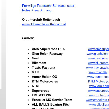
Freiwillige Feuerwehr Schwanenstadt
Rotes Kreuz Attnang
Oldtimerclub Rottenbach
www.oldtimerclub-rottenbach.at
Firmen:
AMA Supercross USA
www.amasuper
Glen Helen Raceway
www.glenhelen
Nost
www.nost-sus
Bikercom
www.bikercom.
Travis Pastrana
www.travispast
MXC
www.mxc.de/
Auner Helten OÖ
www.auner-ooe.
KTM Motorcycles
KTM Motorcyc
KTM
www.ktm.com
Supercross
www.supercros
FIM MX1 WM
www.motocro
Ernecker MX Service Team
www.erneckers-m
ALL BALLS Bearing Kits
www.allballsr