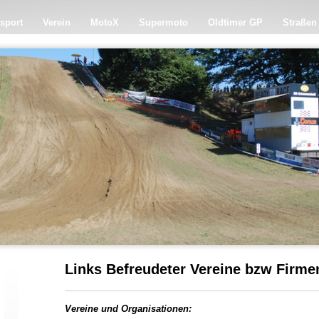
sport
Verein
MotoX
Supermoto
Oldtimer GP
Straßen
Links Befreudeter Vereine bzw Firme
Vereine und Organisationen: