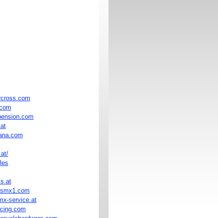
cross.com
.com
pension.com
at
rana.com
at/
les
s.at
ssmx1.com
x-service.at
acing.com