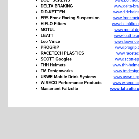
BOLT SCREWS
www.boltmot
DELTA BRAKING
www.delta-br
DID-KETTEN
www.didchain
FRS Franz Racing Suspension
www.franzraci
HIFLO Filters
www.hiflofiltro
MOTUL
www.motul.d
LEATT
www.leatt-br
Leo Vince
www.leovince
PROGRIP
www.progrip
RACETECH PLASTICS
www.racetech
SCOTT Googles
www.scott-sp
THH Helmets
www.thh-helm
TM Designworks
www.tmdesig
USWE Mobile Drink Systems
www.uswe-spo
WISECO Performance Products
www.wiseco.c
Mastertent Faltzelte
www.faltzelte-o