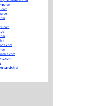
orcyclehardware.com
aking.com
s.com
ng.de
.com
e
ace.com
.de
.com
.it
orts.com
e.de
nworks.com
rts.com
o
esterreich.at