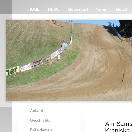
HOME
NEWS
Motorsport
Verein
MotoX
Anfahrt
Geschichte
Am Samst
Kranjska
Präsidenten