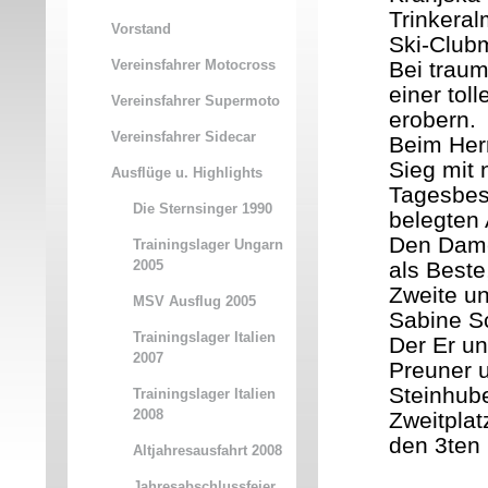
Trinkera
Vorstand
Ski-Clubm
Vereinsfahrer Motocross
Bei traum
einer tol
Vereinsfahrer Supermoto
erobern.
Vereinsfahrer Sidecar
Beim Herr
Sieg mit 
Ausflüge u. Highlights
Tagesbest
Die Sternsinger 1990
belegten 
Den Damen
Trainingslager Ungarn
2005
als Beste
Zweite un
MSV Ausflug 2005
Sabine Sc
Trainingslager Italien
Der Er u
2007
Preuner 
Steinhube
Trainingslager Italien
2008
Zweitplat
den 3ten 
Altjahresausfahrt 2008
Jahresabschlussfeier