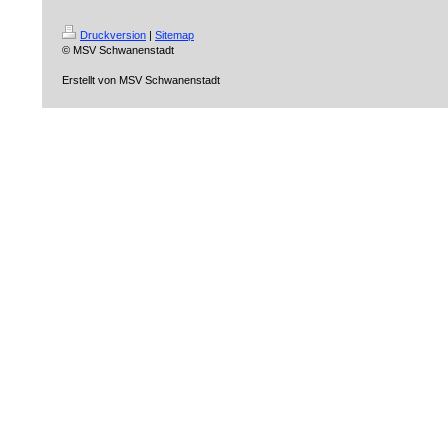
Druckversion
|
Sitemap
© MSV Schwanenstadt
Erstellt von MSV Schwanenstadt