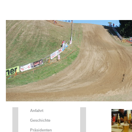
HOME
NEWS
Motorsport
Verein
MotoX
Anfahrt
Geschichte
Präsidenten