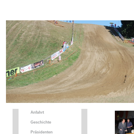
HOME
NEWS
Motorsport
Verein
MotoX
Anfahrt
Geschichte
Präsidenten