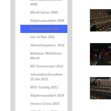
2008
MXoN Italien 2009
Altjahresausfahrt 2009
40 Jahre Gala 2010
Isle of Man 2011
Jahreshauptvers. 2012
Maibaum Mühlehner
Mandi
MX Saisonsstart 2012
Jahresabschlussfeier -
19.Jän.2013
MSV Schitag 2013
Altjahresausfahrt 2014
Vereins Cross 2015