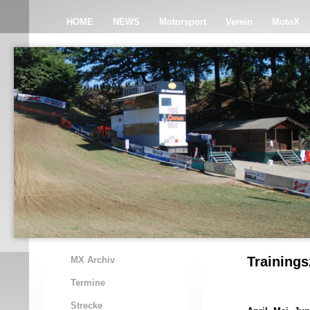
HOME
NEWS
Motorsport
Verein
MotoX
Training
MX Archiv
Termine
Strecke