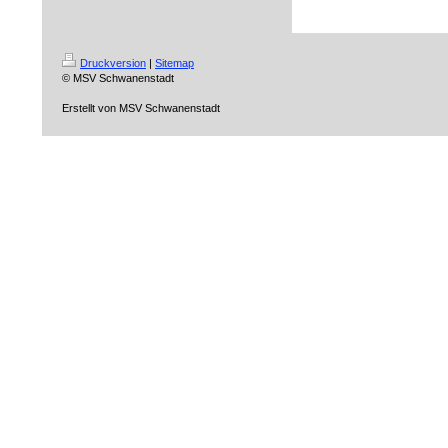
Druckversion
|
Sitemap
© MSV Schwanenstadt
Erstellt von MSV Schwanenstadt