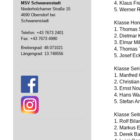
4. Klaus Fre
MSV Schwanenstadt
Niederholzhamer Straße 15
5. Werner R
4690 Oberndorf bei
Schwanenstadt
Klasse Ho
1. Thomas S
Telefon: +43 7673 2401
2. Dietmar 
Fax: +43 7673 4990
3. Elmar Mi
Breitengrad: 48.071021
4. Thomas T
Längengrad: 13.748556
5. Josef Eck
Klasse Ser
1. Manfred 
2. Christia
3. Ernst No
4. Hans Wall
5. Stefan A
Klasse Sei
1. Rolf Bila
2. Markus E
3. Derek Ba