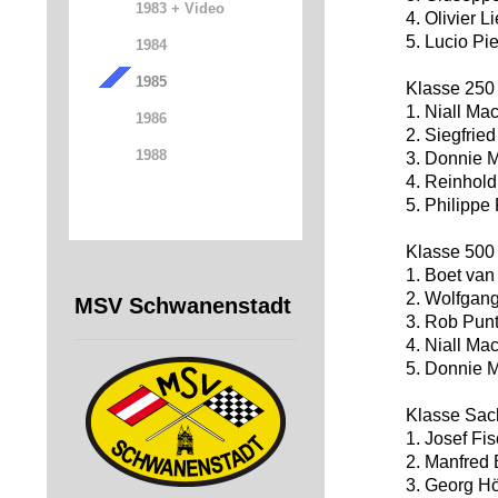
1983 + Video
4. Olivier L
5. Lucio Pie
1984
1985
Klasse 25
1. Niall Mac
1986
2. Siegfried
1988
3. Donnie M
4. Reinhold
5. Philippe
Klasse 50
1. Boet van
2. Wolfgang
MSV Schwanenstadt
3. Rob Punt
4. Niall Mac
5. Donnie M
Klasse Sac
1. Josef Fis
2. Manfred 
3. Georg Hö