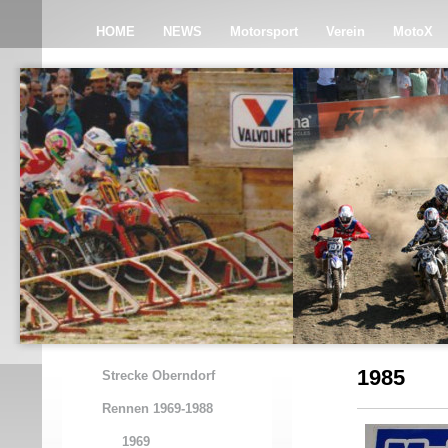
HOME
NEWS
Motorsport
Verein
MotoX
1985
Strecke Oberndorf
Rennen 1969-1988
1969