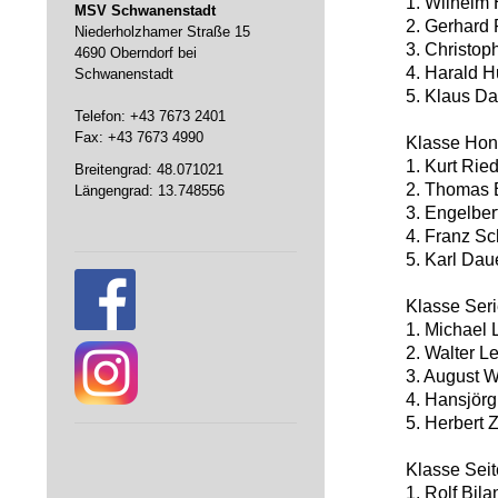
1. Wilhelm 
MSV Schwanenstadt
2. Gerhard P
Niederholzhamer Straße 15
3. Christoph
4690 Oberndorf bei
4. Harald H
Schwanenstadt
5. Klaus Da
Telefon: +43 7673 2401
Fax: +43 7673 4990
Klasse Ho
1. Kurt Ried
Breitengrad: 48.071021
2. Thomas B
Längengrad: 13.748556
3. Engelber
4. Franz Sc
5. Karl Dau
Klasse Ser
1. Michael 
2. Walter L
3. August W
4. Hansjörg
5. Herbert Z
Klasse Sei
1. Rolf Bila