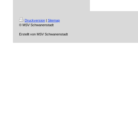
Druckversion
|
Sitemap
© MSV Schwanenstadt
Erstellt von MSV Schwanenstadt