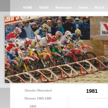
HOME
NEWS
Motorsport
Verein
MotoX
1981
Strecke Oberndorf
Rennen 1969-1988
1969