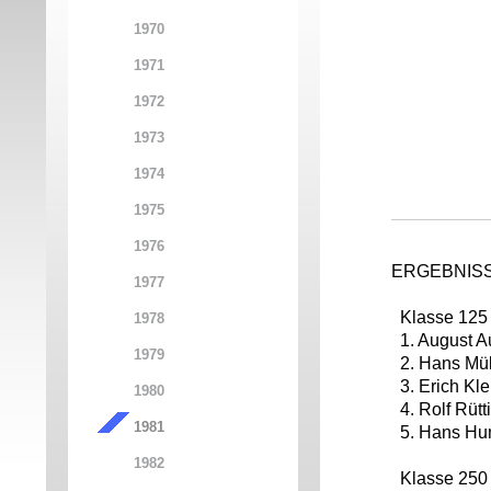
1970
1971
1972
1973
1974
1975
1976
ERGEBNIS
1977
Klasse 125
1978
1. August A
1979
2. Hans Müll
3. Erich Kle
1980
4. Rolf Rüt
1981
5. Hans Hu
1982
Klasse 25