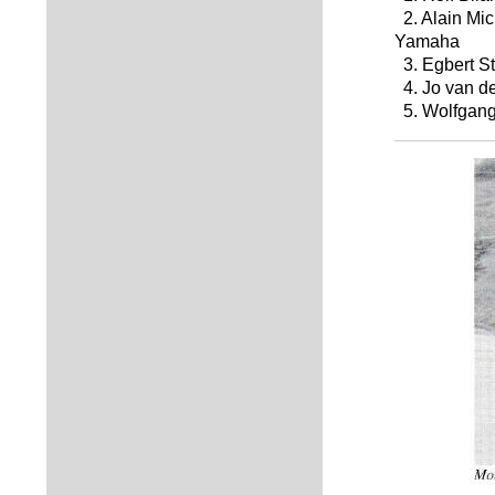
2. Alain Mic
Yamaha
3. Egbert S
4. Jo van d
5. Wolfgang